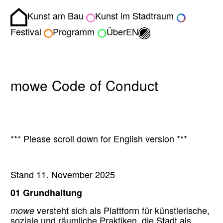
Kunst am Bau
Kunst im Stadtraum
Homepage
Umschalten zwisch
Festival
Programm
Über
EN
mowe Code of Conduct
*** Please scroll down for English version ***
Stand 11. November 2025
01 Grundhaltung
mowe
versteht sich als Plattform für künstlerische,
soziale und räumliche Praktiken, die Stadt als