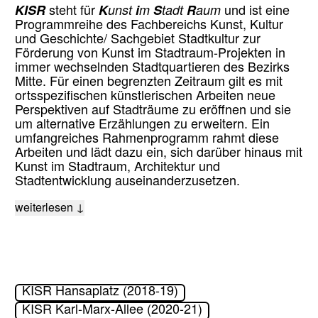
KISR
steht für
K
unst
i
m
S
tadt
R
aum
und ist eine
Programmreihe des Fachbereichs Kunst, Kultur
und Geschichte/ Sachgebiet Stadtkultur zur
Förderung von Kunst im Stadtraum-Projekten in
immer wechselnden Stadtquartieren des Bezirks
Mitte. Für einen begrenzten Zeitraum gilt es mit
ortsspezifischen künstlerischen Arbeiten neue
Perspektiven auf Stadträume zu eröffnen und sie
um alternative Erzählungen zu erweitern. Ein
umfangreiches Rahmenprogramm rahmt diese
Arbeiten und lädt dazu ein, sich darüber hinaus mit
Kunst im Stadtraum, Architektur und
Stadtentwicklung auseinanderzusetzen.
weiterlesen ↓
KISR Hansaplatz (2018-19)
KISR Karl-Marx-Allee (2020-21)