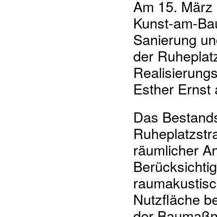
Am 15. März 
Kunst-am-Ba
Sanierung un
der Ruheplatz
Realisierungs
Esther Ernst 
Das Bestands
Ruheplatzstra
räumlicher A
Berücksichtig
raumakustisc
Nutzfläche b