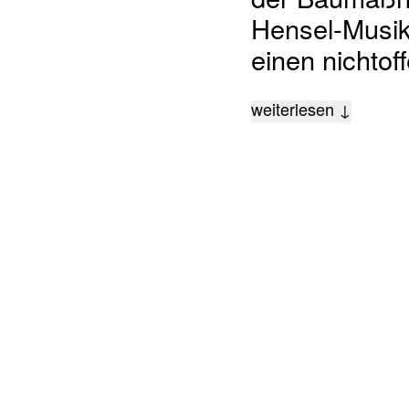
der Baumaßna
Hensel-Musiks
einen nichto
weiterlesen ↓