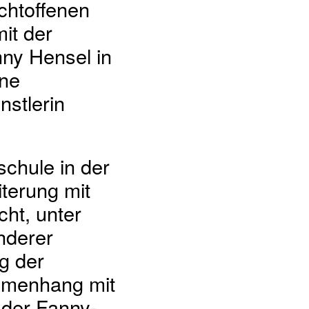
chtoffenen
it der
ny Hensel in
ine
nstlerin
chule in der
iterung mit
ht, unter
nderer
g der
mmenhang mit