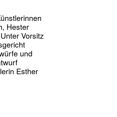
ünstlerinnen
n, Hester
Unter Vorsitz
sgericht
twürfe und
twurf
lerin Esther