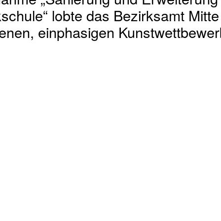
hme „Sanierung und Erweiterung 
chule“ lobte das Bezirksamt Mitte 
ffenen, einphasigen Kunstwettbewer