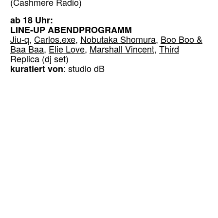
(Cashmere Radio)
ab 18 Uhr:
LINE-UP ABENDPROGRAMM
Jiu-q
,
Carlos.
exe
,
Nobutaka Shomura
,
Boo Boo &
Baa Baa
,
Elie Love
,
Marshall Vincent
,
Third
Replica
(dj set)
kuratiert von
: studio dB