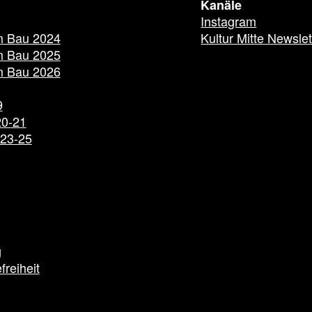
Kanäle
Instagram
m Bau 2024
Kultur Mitte Newslet
m Bau 2025
m Bau 2026
9
20-21
023-25
g
freiheit