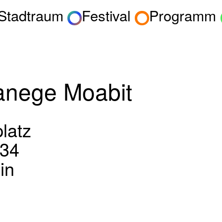
 Stadtraum
Festival
Programm
anege Moabit
latz
 34
in