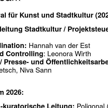
al für Kunst und Stadtkultur (202
eitung Stadtkultur / Projektste
ination:
Hannah van der Est
d Controlling
: Leonora Wirth
e/ Presse- und Öffentlichkeitsarbe
ietsch, Niva Sann
m 2026:
-kuratorische Leitung:
Poligonal 