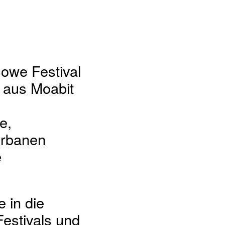
owe Festival
n aus Moabit
e,
urbanen
e
e in die
estivals und