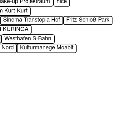
ake-up Projektraum
nice
m Kurt-Kurt
Sinema Transtopia Hof
Fritz-Schloß-Park
tt KURINGA
Westhafen S-Bahn
e Nord
Kulturmanege Moabit