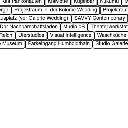
Kita Pankonauten
KlaMotte
Kugelbar
Kukumu
M
erge
Projektraum ‘n’ der Kolonie Wedding
Projektrau
usplatz (vor Galerie Wedding)
SAVVY Contemporary
Der Nachbarschaftsladen
studio dB
Theaterwerksta
-Reich
Uferstudios
Visual Intelligence
Waschküche
te Museum
Parkeingang Humboldthain
Studio Galeri