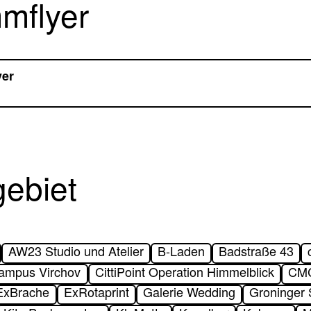
mflyer
er
gebiet
AW23 Studio und Atelier
B-Laden
Badstraße 43
Campus Virchov
CittiPoint Operation Himmelblick
CMC
ExBrache
ExRotaprint
Galerie Wedding
Groninger 