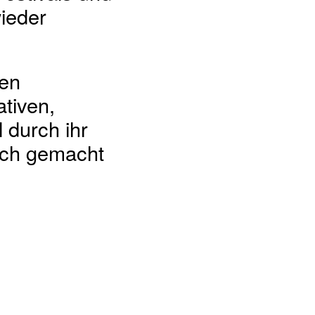
ieder
den
ativen,
 durch ihr
ich gemacht