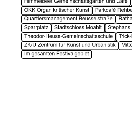
Himmelbeet Gemeinschaftsgarten und Café
OKK Organ kritischer Kunst
Parkcafé Rehb
Quartiersmanagement Beusselstraße
Ratha
Sparrplatz
Stadtschloss Moabit
Stephans 
Theodor-Heuss-Gemeinschaftsschule
Trick
ZK/U Zentrum für Kunst und Urbanistik
Mit
Im gesamten Festivalgebiet