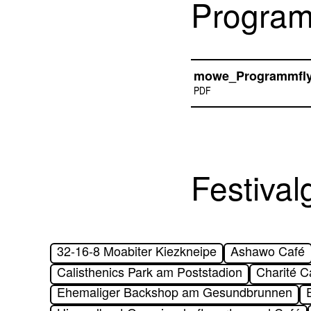
Program
mowe_Programmfly
PDF
Festival
32-16-8 Moabiter Kiezkneipe
Ashawo Café
Calisthenics Park am Poststadion
Charité 
Ehemaliger Backshop am Gesundbrunnen