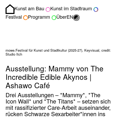
Kunst am Bau
Kunst im Stadtraum
Homepage
Umschalten zwisch
Festival
Programm
Über
EN
mowe.Festival für Kunst und Stadtkultur (2025-27), Keyvisual, credit:
Studio Itch
Ausstellung: Mammy von The
Incredible Edible Akynos |
Ashawo Café
Drei Ausstellungen – *Mammy*, *The
Icon Wall* und *The Titans* – setzen sich
mit rassifizierter Care-Arbeit auseinander,
rücken Schwarze Sexarbeiter*innen ins