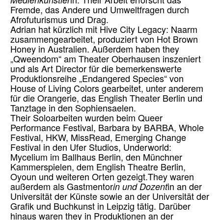
Medienkünstler
in. Their Arbeit erforscht das
Fremde, das Andere und Umweltfragen durch
Afrofuturismus und Drag.
Adrian hat kürzlich mit Hive City Legacy: Naarm
zusammengearbeitet, produziert von Hot Brown
Honey in Australien. Außerdem haben they
„Qweendom“ am Theater Oberhausen inszeniert
und als Art Director für die bemerkenswerte
Produktionsreihe „Endangered Species“ von
House of Living Colors gearbeitet, unter anderem
für die Orangerie, das English Theater Berlin und
Tanztage in den Sophiensaelen.
Their Soloarbeiten wurden beim Queer
Performance Festival, Barbara by BARBA, Whole
Festival, HKW, MissRead, Emerging Change
Festival in den Ufer Studios, Underworld:
Mycelium im Ballhaus Berlin, den Münchner
Kammerspielen, dem English Theatre Berlin,
Oyoun und weiteren Orten gezeigt.They waren
außerdem als Gastmentor
in und Dozent
in an der
Universität der Künste sowie an der Universität der
Grafik und Buchkunst in Leipzig tätig. Darüber
hinaus waren they in Produktionen an der