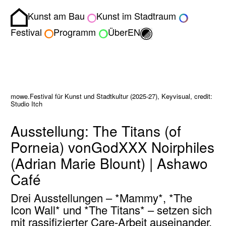
Kunst am Bau
Kunst im Stadtraum
Homepage
Umschalten zwisch
Festival
Programm
Über
EN
mowe.Festival für Kunst und Stadtkultur (2025-27), Keyvisual, credit:
Studio Itch
Ausstellung: The Titans (of
Porneia) vonGodXXX Noirphiles
(Adrian Marie Blount) | Ashawo
Café
Drei Ausstellungen – *Mammy*, *The
Icon Wall* und *The Titans* – setzen sich
mit rassifizierter Care-Arbeit auseinander,