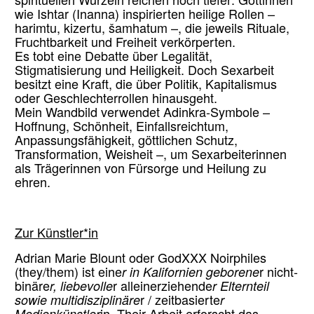
spirituellen Wurzeln reichen noch tiefer: Göttinnen
wie Ishtar (Inanna) inspirierten heilige Rollen –
harimtu, kizertu, šamhatum –, die jeweils Rituale,
Fruchtbarkeit und Freiheit verkörperten.
Es tobt eine Debatte über Legalität,
Stigmatisierung und Heiligkeit. Doch Sexarbeit
besitzt eine Kraft, die über Politik, Kapitalismus
oder Geschlechterrollen hinausgeht.
Mein Wandbild verwendet Adinkra-Symbole –
Hoffnung, Schönheit, Einfallsreichtum,
Anpassungsfähigkeit, göttlichen Schutz,
Transformation, Weisheit –, um Sexarbeiterinnen
als Trägerinnen von Fürsorge und Heilung zu
ehren.
Zur Künstler*in
Adrian Marie Blount oder GodXXX Noirphiles
(they/them) ist eine
r in Kalifornien geborene
r nicht-
binäre
r, liebevolle
r alleinerziehende
r Elternteil
sowie multidisziplinäre
r / zeitbasierte
r