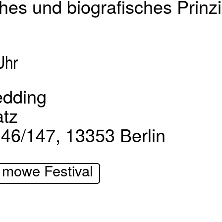
ches und biografisches Prinzi
Uhr
edding
atz
 146/147, 13353 Berlin
 mowe Festival