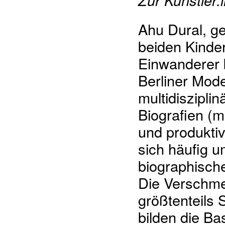
Zur Künstler:
Ahu Dural, ge
beiden Kindern
Einwanderer b
Berliner Mod
multidiszipl
Biografien (m
und produkti
sich häufig u
biographische
Die Verschme
größtenteils 
bilden die Ba