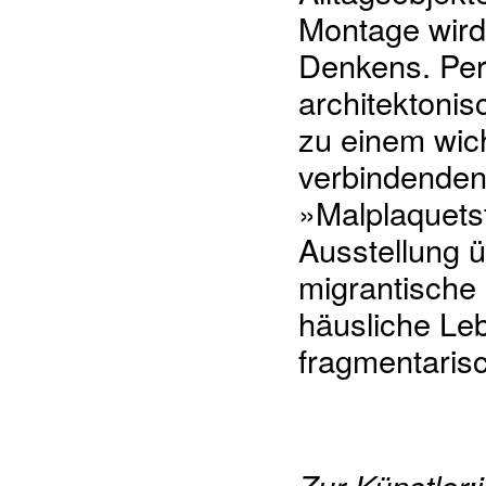
Montage wird
Denkens. Pers
architektonis
zu einem wic
verbindenden
»Malplaquetst
Ausstellung 
migrantische
häusliche Le
fragmentaris