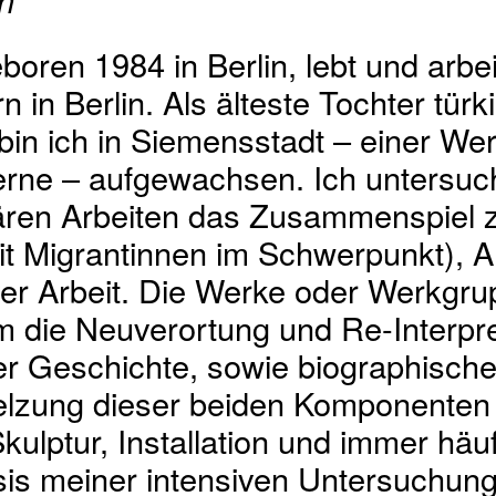
in
boren 1984 in Berlin, lebt und arbei
 in Berlin. Als älteste Tochter türk
in ich in Siemensstadt – einer We
erne – aufgewachsen. Ich untersuc
inären Arbeiten das Zusammenspiel
it Migrantinnen im Schwerpunkt), A
ver Arbeit. Die Werke oder Werkgr
m die Neuverortung und Re-Interpre
r Geschichte, sowie biographischer
lzung dieser beiden Komponenten 
Skulptur, Installation und immer häuf
sis meiner intensiven Untersuchun