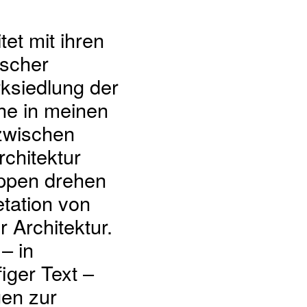
tet mit ihren
ischer
rksiedlung der
he in meinen
 zwischen
rchitektur
uppen drehen
tation von
 Architektur.
– in
iger Text –
gen zur