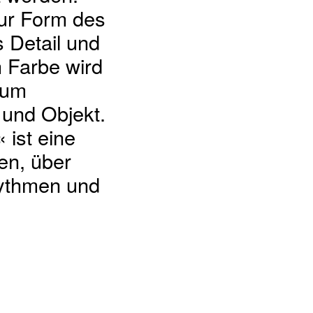
ur Form des
 Detail und
h Farbe wird
zum
 und Objekt.
 ist eine
en, über
hythmen und