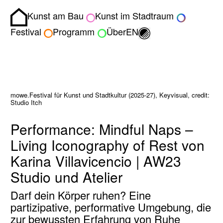
Kunst am Bau
Kunst im Stadtraum
Homepage
Umschalten zwisch
Festival
Programm
Über
EN
mowe.Festival für Kunst und Stadtkultur (2025-27), Keyvisual, credit:
Studio Itch
Performance: Mindful Naps –
Living Iconography of Rest von
Karina Villavicencio | AW23
Studio und Atelier
Darf dein Körper ruhen? Eine
partizipative, performative Umgebung, die
zur bewussten Erfahrung von Ruhe