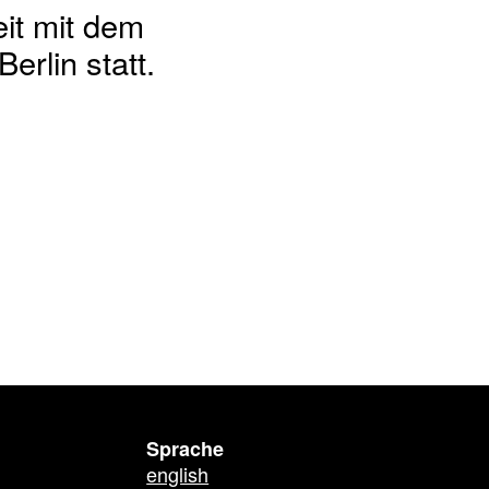
it mit dem
rlin statt.
Sprache
english