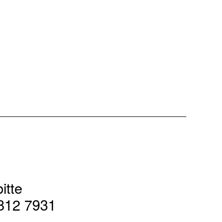
itte
0812 7931