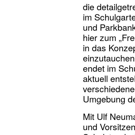
die detailget
im Schulgarte
und Parkbank.
hier zum „Fre
in das Konze
einzutauchen
endet im Sch
aktuell entst
verschiedene
Umgebung de
Mit Ulf Neuma
und Vorsitze