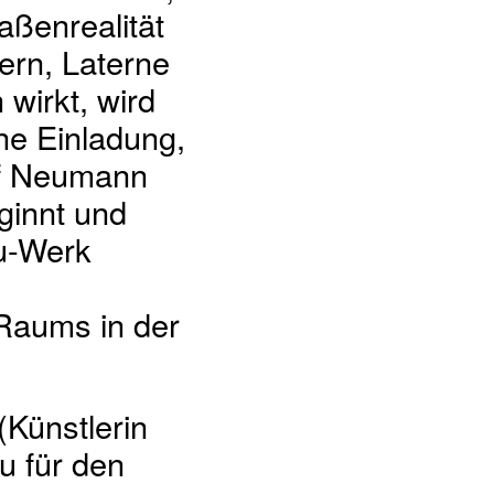
aßenrealität
lern, Laterne
wirkt, wird
ne Einladung,
lf Neumann
ginnt und
u-Werk
 Raums in der
(Künstlerin
u für den