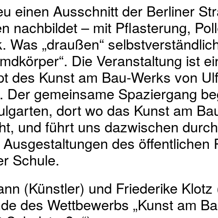
reu einen Ausschnitt der Berliner Str
n nachbildet – mit Pflasterung, Pol
 Was „draußen“ selbstverständlich 
mdkörper“. Die Veranstaltung ist ei
pt des Kunst am Bau-Werks von U
. Der gemeinsame Spaziergang be
ulgarten, dort wo das Kunst am Ba
eht, und führt uns dazwischen durch
 Ausgestaltungen des öffentlichen
r Schule.
nn (Künstler) und Friederike Klotz 
nde des Wettbewerbs „Kunst am Ba