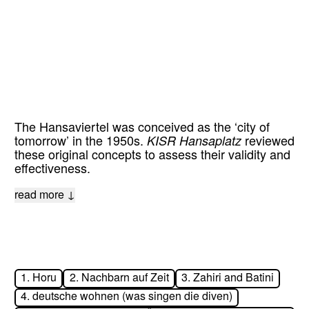
The Hansaviertel was conceived as the ‘city of
tomorrow’ in the 1950s.
KISR Hansaplatz
reviewed
these original concepts to assess their validity and
effectiveness.
read more ↓
1.
Horu
2.
Nachbarn auf Zeit
3.
Zahiri and Batini
4.
deutsche wohnen (was singen die diven)