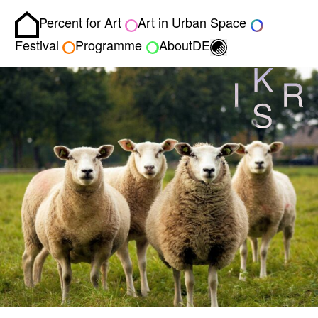
Percent for Art
Art in Urban Space
Homepage
Toggle light/dark
Festival
Programme
About
DE